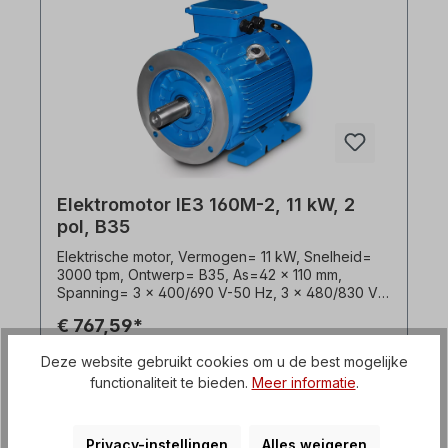
Het motorlager is ontworpen voor
Koppelingsbediening. Voor riemaandrijvingen
raden we versterkte Cilindrisch rollager De
Elektrische motor is geschikt voor gebruik met
Frequentieomvormers en voor beide
draairichtingen. Volgens VDE 0105 en IEC 364
mogen alle werkzaamheden aan de elektrische
aandrijving alleen worden uitgevoerd door een
gekwalificeerde uit te voeren door
gekwalificeerd personeel. Stuur ons een
aanvraag voor wijzigingen of speciale Ontwerpen.
Elektromotor IE3 160M-2, 11 kW, 2
Alle productfoto's zijn vrijblijvende voorbeelden!
pol, B35
Elektrische motor, Vermogen= 11 kW, Snelheid=
3000 tpm, Ontwerp= B35, As=42 x 110 mm,
Spanning= 3 x 400/690 V-50 Hz, 3 x 480/830 V-
60 Hz (± 5% volgens VDE 0530), Frequentie=
€ 767,59*
50/60 Hertz. Efficiëntieklasse= IE3, Rendement=
91,2%, Lakwerk= RAL 5010 (gentiaanblauw),
Deze website gebruikt cookies om u de best mogelijke
Beschermingsklasse= IP55, Temperatuursensor=
Details
functionaliteit te bieden.
Meer informatie
.
3 x PTC-thermistors, Gewicht= 109,0 kg,
Bedrijfsmodus= S1- 100% ED, Klemmenkast=
boven, Behuizing= gietijzer, Isolatieklasse= F
(155°C), Kogellagers= SKF of gelijkWaardig,
Privacy-instellingen
Alles weigeren