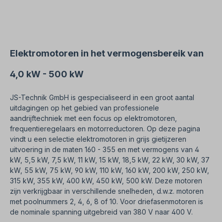
Elektrische motor is geschikt voor gebruik met
Frequentieomvormers en voor beide
draairichtingen. Volgens VDE 0105 en IEC 364
mogen alle werkzaamheden aan de elektrische
aandrijving alleen worden uitgevoerd door
gekwalificeerd uit te voeren door gekwalificeerd
Elektromotoren in het vermogensbereik van
personeel. Stuur ons een aanvraag voor
wijzigingen of speciale Ontwerpen. Alle
4,0 kW - 500 kW
productfoto's zijn vrijblijvende voorbeelden!
JS-Technik GmbH is gespecialiseerd in een groot aantal
uitdagingen op het gebied van professionele
aandrijftechniek met een focus op elektromotoren,
frequentieregelaars en motorreductoren. Op deze pagina
vindt u een selectie elektromotoren in grijs gietijzeren
uitvoering in de maten 160 - 355 en met vermogens van 4
kW, 5,5 kW, 7,5 kW, 11 kW, 15 kW, 18,5 kW, 22 kW, 30 kW, 37
kW, 55 kW, 75 kW, 90 kW, 110 kW, 160 kW, 200 kW, 250 kW,
315 kW, 355 kW, 400 kW, 450 kW, 500 kW. Deze motoren
zijn verkrijgbaar in verschillende snelheden, d.w.z. motoren
met poolnummers 2, 4, 6, 8 of 10. Voor driefasenmotoren is
de nominale spanning uitgebreid van 380 V naar 400 V.