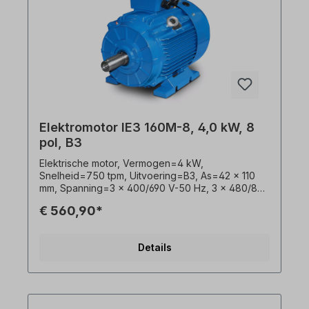
Elektromotor IE3 160M-8, 4,0 kW, 8
pol, B3
Elektrische motor, Vermogen=4 kW,
Snelheid=750 tpm, Uitvoering=B3, As=42 x 110
mm, Spanning=3 x 400/690 V-50 Hz, 3 x 480/830
V-60 Hz (± 5% volgens VDE 0530),
€ 560,90*
Frequentie=50/60 Hertz, Efficiëntieklasse=IE3,
Efficiëntie=84,8%, Verf=RAL 5010
(gentiaanblauw), Beschermingsklasse=IP55,
Details
Temperatuursensor=3 x PTC-thermistor,
Gewicht=xx kg, Bedrijfsmodus=S1- 100% ED,
Positie klemmenkast=boven, Behuizing=grijs
gietijzer, Isolatieklasse=F (155°C),
Kogellagers=SKF of gelijkWaardig,