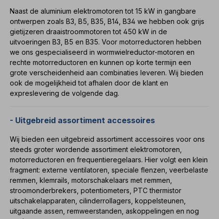
Naast de
aluminium elektromotoren
tot 15 kW in gangbare
ontwerpen zoals
B3
,
B5
,
B35
,
B14
,
B34
we hebben ook
grijs
gietijzeren draaistroommotoren
tot
450 kW
in de
uitvoeringen
B3
,
B5
en
B35
. Voor
motorreductoren
hebben
we ons gespecialiseerd in
wormwielreductor-motoren
en
rechte motorreductoren
en kunnen op korte termijn een
grote verscheidenheid aan combinaties leveren. Wij bieden
ook de mogelijkheid tot afhalen door de klant en
expreslevering de volgende dag.
- Uitgebreid assortiment accessoires
Wij bieden een uitgebreid assortiment accessoires voor ons
steeds groter wordende assortiment
elektromotoren
,
motorreductoren
en
frequentieregelaars
. Hier volgt een klein
fragment:
externe ventilatoren
,
speciale flenzen
,
veerbelaste
remmen
,
klemrails
,
motorschakelaars
met remmen,
stroomonderbrekers
, potentiometers
,
PTC thermistor
uitschakelapparaten,
cilinderrollagers,
koppelsteunen
,
uitgaande assen
,
remweerstanden
,
askoppelingen
en nog