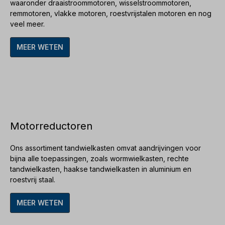
waaronder
draaistroommotoren
,
wisselstroommotoren
,
remmotoren
,
vlakke motoren
,
roestvrijstalen motoren
en nog
veel meer.
MEER WETEN
Motorreductoren
Ons assortiment
tandwielkasten
omvat aandrijvingen voor
bijna alle toepassingen, zoals
wormwielkasten
,
rechte
tandwielkasten
,
haakse tandwielkasten
in
aluminium
en
roestvrij staal
.
MEER WETEN