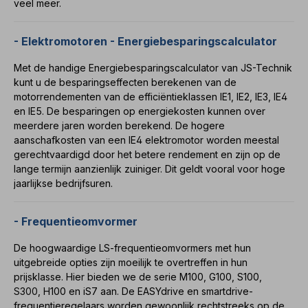
veel meer.
- Elektromotoren - Energiebesparingscalculator
Met de handige
Energiebesparingscalculator
van JS-Technik
kunt u de besparingseffecten berekenen van de
motorrendementen van de
efficiëntieklassen
IE1
,
IE2
,
IE3
,
IE4
en IE5. De besparingen op energiekosten kunnen over
meerdere jaren worden berekend. De hogere
aanschafkosten van een
IE4 elektromotor
worden meestal
gerechtvaardigd door het betere rendement en zijn op de
lange termijn aanzienlijk zuiniger. Dit geldt vooral voor hoge
jaarlijkse bedrijfsuren.
- Frequentieomvormer
De hoogwaardige LS-
frequentieomvormers
met hun
uitgebreide opties zijn moeilijk te overtreffen in hun
prijsklasse. Hier bieden we de serie
M100
,
G100
,
S100
,
S300
,
H100
en
iS7
aan. De
EASYdrive
en
smartdrive-
frequentieregelaars
worden gewoonlijk rechtstreeks op de