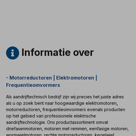
Koppelingsbediening. Voor riemaandrijvingen raden we
versterkte Cilinderrollager De elektromotor is geschikt
voor gebruik met Frequentieomvormers en voor beide
draairichtingen. Volgens VDE 0105 en IEC 364 mogen
alle werkzaamheden aan de elektrische
aandrijving alleen worden uitgevoerd door
gekwalificeerd uit te voeren door gekwalificeerd
personeel. Stuur ons een aanvraag voor wijzigingen of
speciale Ontwerpen. Alle productfoto's zijn vrijblijvende
Informatie over
voorbeelden!
-
Motorreductoren
|
Elektromotoren
|
Frequentieomvormers
Als aandrijftechnisch bedrijf zijn wij precies het juiste adres
als u op zoek bent naar hoogwaardige
elektromotoren
,
motorreductoren
,
frequentieomvormers
evenals producten
op het gebied van professionele elektrische
aandrijftechnologie. Ons productassortiment omvat
driefasenmotoren
,
motoren met remmen
,
eenfasige motoren
,
wormwielmotoren
,
rechte motorreductoren
,
kegelwiel