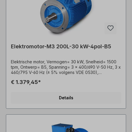
Elektromotor-M3 200L-30 kW-4pol-B5
Elektrische motor, Vermogen= 30 kW, Snelheid= 1500
tpm, Ontwerp= B5, Spanning= 3 x 400/690 V-50 Hz, 3 x
460/795 V-60 Hz (± 5% volgens VDE 0530),
Frequentie= 50/60 Hertz. Efficiëntieklasse= IE3,
€ 1.379,45*
Rendement= 93,6%, Lakwerk= RAL 5010
(gentiaanblauw), Beschermingsklasse= IP55,
Temperatuursensor= 3 x PTC-thermistors,
Details
Bedrijfsmodus= S1- 100% ED, Klemmenkast= boven,
Behuizing= gietijzer, Isolatieklasse= F (155°C), met
nasmeerinrichting, Kogellagers= SKF of gelijkWaardig,
Koeling= axiale ventilator (kunststof), Motorvoeten=
stevig gegoten (indien beschikbaar). Het motorlager is
ontworpen voor Koppelingsbediening. Voor
riemaandrijvingen raden we versterkte Cilindrisch