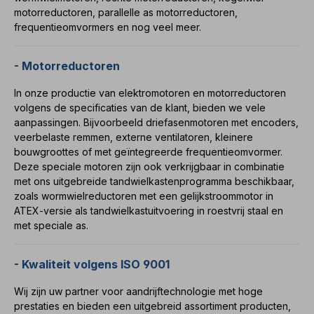
motorreductoren
,
parallelle as motorreductoren
,
frequentieomvormers
en nog veel meer.
- Motorreductoren
In onze productie van
elektromotoren
en
motorreductoren
volgens de specificaties van de klant, bieden we vele
aanpassingen. Bijvoorbeeld
driefasenmotoren
met
encoders
,
veerbelaste remmen
,
externe ventilatoren
,
kleinere
bouwgroottes
of met
geïntegreerde frequentieomvormer
.
Deze speciale motoren zijn ook verkrijgbaar in combinatie
met ons uitgebreide
tandwielkastenprogramma
beschikbaar,
zoals
wormwielreductoren
met een
gelijkstroommotor
in
ATEX-versie
als
tandwielkastuitvoering in roestvrij staal
en
met
speciale as
.
- Kwaliteit volgens ISO 9001
Wij zijn uw partner voor aandrijftechnologie met hoge
prestaties en bieden een uitgebreid assortiment producten,