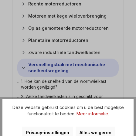
Rechte motorreductoren
Motoren met kegelwieloverbrenging
Op as gemonteerde motorreductoren
Planetaire motorreductoren
Zware industriële tandwielkasten
Versnellingsbak met mechanische
snelheidsregeling
1. Hoe kan de snelheid van de wormwielkast
worden gewijzigd?
2. Welke tandwielkasten zijn geschikt voor
mechanische snelheidsregeling?
Deze website gebruikt cookies om u de best mogelijke
3. In welke installatieposities kan een
functionaliteit te bieden.
Meer informatie
.
motorreductor met variabele snelheid worden
gebruikt?
Privacy-instellingen
Alles weigeren
Motorreductoren met