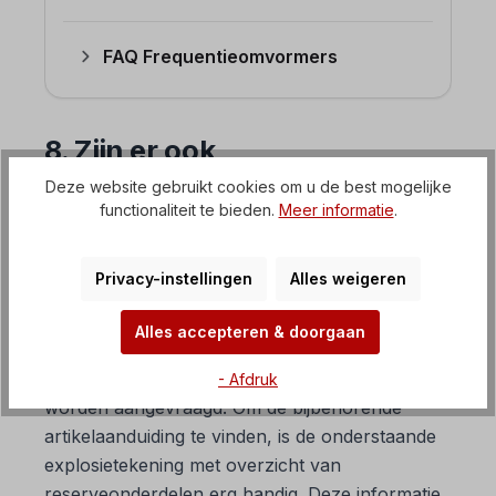
FAQ Frequentieomvormers
8. Zijn er ook
reserveonderdelen
Deze website gebruikt cookies om u de best mogelijke
verkrijgbaar voor gietijzeren
functionaliteit te bieden.
Meer informatie
.
elektromotoren?
Privacy-instellingen
Alles weigeren
Reserveonderdelen
voor
elektromotoren /
remmotoren
van grijs gietijzer zijn natuurlijk
Alles accepteren & doorgaan
verkrijgbaar. Aangezien deze niet volledig in de
online shop staan, moeten ze per e-mail
- Afdruk
worden aangevraagd. Om de bijbehorende
artikelaanduiding te vinden, is de onderstaande
explosietekening met overzicht van
reserveonderdelen erg handig. Deze informatie