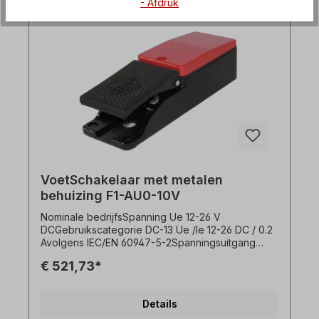
in het stuurcircuit Optioneel met of zonder 1m, 3m
- Afdruk
of 5m kabel (bedraad). Selecteer versie.Alle
productfoto's zijn vrijblijvende voorbeelden!
VoetSchakelaar met metalen
behuizing F1-AU0-10V
Nominale bedrijfsSpanning Ue 12-26 V
DCGebruikscategorie DC-13 Ue /Ie 12-26 DC / 0.2
Avolgens IEC/EN 60947-5-2Spanningsuitgang
(regelbereik) 0-10 V DCKortsluitingsbeveiliging
€ 521,73*
Schakelelement, permanent kortsluit- en
overbelastingsbestendig,
klokkenBeschermingsklasse= IIIM UB GND RL U-
Details
OUT U- UIT Behuizing AL gegoten; Deksel AL