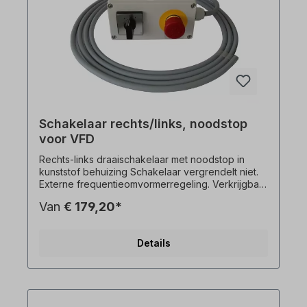
Schakelaar rechts/links, noodstop
voor VFD
Rechts-links draaischakelaar met noodstop in
kunststof behuizing Schakelaar vergrendelt niet.
Externe frequentieomvormerregeling. Verkrijgbaar
met 1m, 3m of 5m kabel (bedraad). Selecteer een
Van
€ 179,20*
versie. Alle productfoto's zijn vrijblijvende
voorbeelden! Technische wijzigingen
voorbehouden.
Details