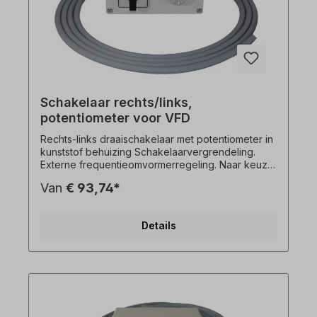
Schakelaar rechts/links,
potentiometer voor VFD
Rechts-links draaischakelaar met potentiometer in
kunststof behuizing Schakelaarvergrendeling.
Externe frequentieomvormerregeling. Naar keuze
zonder of met 1m, 3m of 5m kabel (bedraad).
Van
€ 93,74*
Selecteer een versie. Alle productfoto's zijn
vrijblijvende voorbeelden! Technische wijzigingen
voorbehouden.
Details