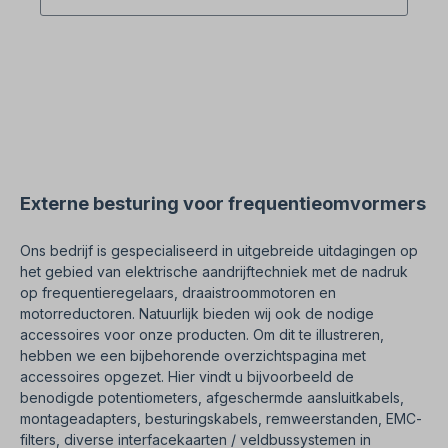
gegotenActiveringselementen voetpedaal
(PA)Omgevingstemperatuur -30 °C tot +80
°CContacttype PNP normaal open, leerbaar van
0,1 - 5,9 mmSchakelkracht Pedaal ca. 10 N (midden
van het pedaal)Mechanische levensduur 10 x 106
SchakelcycliSchakelFrequentie max. 50/min;
Bevestiging 2 M8-schroevenType aansluiting
schroefverbindingen (M3.5)Aantal aansluitingen 4,
aderdoorsneden massief 0,5 - 1,5 mm2Litzdraad
met adereindhuls 0,5 - 1,5 mm2, Kabel invoer 1 x
M20 x 1,5Gewicht 1,5 kg, Beschermingsgraad IP65
volgens IEC/EN 60529 Tekening ID: Z030
Externe besturing voor frequentieomvormers
Ons bedrijf is gespecialiseerd in uitgebreide uitdagingen op
het gebied van elektrische aandrijftechniek met de nadruk
op frequentieregelaars, draaistroommotoren en
motorreductoren. Natuurlijk bieden wij ook de nodige
accessoires voor onze producten. Om dit te illustreren,
hebben we een bijbehorende overzichtspagina met
accessoires opgezet. Hier vindt u bijvoorbeeld de
benodigde potentiometers, afgeschermde aansluitkabels,
montageadapters, besturingskabels, remweerstanden, EMC-
filters, diverse interfacekaarten / veldbussystemen in