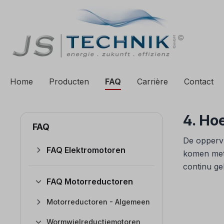
 zoekopdracht
Ga naar de hoofdnavigatie
Home
Producten
FAQ
Carrière
Contact
4. Ho
FAQ
De oppervl
FAQ Elektromotoren
komen met 
continu ge
FAQ Motorreductoren
Motorreductoren - Algemeen
Wormwielreductiemotoren