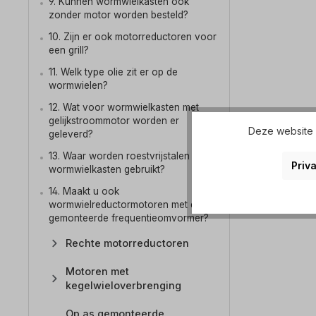
9. Kunnen wormwielkasten ook
zonder motor worden besteld?
10. Zijn er ook motorreductoren voor
een grill?
11. Welk type olie zit er op de
wormwielen?
12. Wat voor wormwielkasten met
gelijkstroommotor worden er
Deze website g
geleverd?
13. Waar worden roestvrijstalen
Priva
wormwielkasten gebruikt?
14. Maakt u ook
wormwielreductormotoren met een
gemonteerde frequentieomvormer?
Rechte motorreductoren
Motoren met
kegelwieloverbrenging
Op as gemonteerde