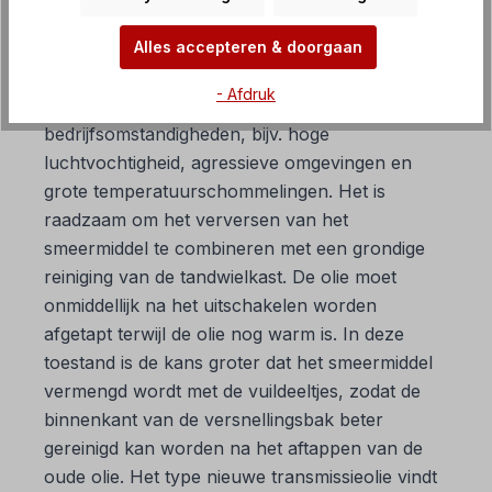
bedrijfsuren
worden vervangen. Deze
intervallen worden verdubbeld voor
Alles accepteren & doorgaan
synthetische oliën. Kortere
- Afdruk
smeermiddelintervallen zijn nodig onder extreme
bedrijfsomstandigheden, bijv. hoge
luchtvochtigheid, agressieve omgevingen en
grote temperatuurschommelingen. Het is
raadzaam om het verversen van het
smeermiddel te combineren met een grondige
reiniging van de tandwielkast. De olie moet
onmiddellijk na het uitschakelen worden
afgetapt terwijl de olie nog warm is. In deze
toestand is de kans groter dat het smeermiddel
vermengd wordt met de vuildeeltjes, zodat de
binnenkant van de versnellingsbak beter
gereinigd kan worden na het aftappen van de
oude olie. Het type nieuwe transmissieolie vindt