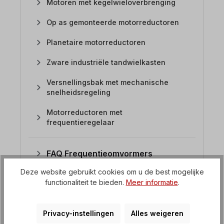
Motoren met kegelwieloverbrenging
Op as gemonteerde motorreductoren
Planetaire motorreductoren
Zware industriële tandwielkasten
Versnellingsbak met mechanische
snelheidsregeling
Motorreductoren met
frequentieregelaar
FAQ Frequentieomvormers
Deze website gebruikt cookies om u de best mogelijke
functionaliteit te bieden.
Meer informatie
.
4. Welke tandwielolie wordt
gebruikt voor rechte
Privacy-instellingen
Alles weigeren