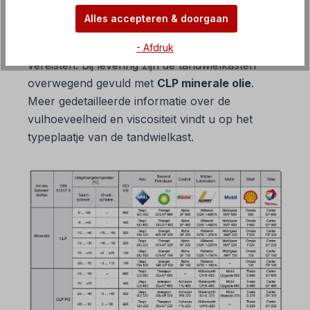
tandwielkasten?
Alles accepteren & doorgaan
Zoals u in de onderstaande lijst kunt zien, zijn er
oliesoorten voor verschillende toepassingen en
- Afdruk
vereisten. Bij levering zijn de tandwielkasten
overwegend gevuld met
CLP minerale olie
.
Meer gedetailleerde informatie over de
vulhoeveelheid en viscositeit vindt u op het
typeplaatje van de tandwielkast.