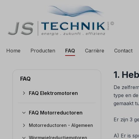
 zoekopdracht
Ga naar de hoofdnavigatie
Home
Producten
FAQ
Carrière
Contact
1. He
FAQ
De zelfrem
FAQ Elektromotoren
type en de
gemaakt tu
FAQ Motorreductoren
Er zijn 3 
Motorreductoren - Algemeen
A) Er is s
Wormwielreductiemotoren