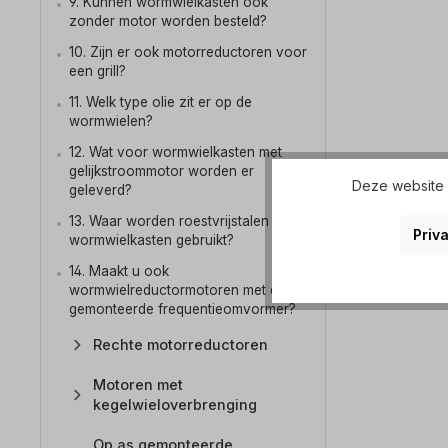
9. Kunnen wormwielkasten ook
zonder motor worden besteld?
10. Zijn er ook motorreductoren voor
een grill?
11. Welk type olie zit er op de
wormwielen?
12. Wat voor wormwielkasten met
gelijkstroommotor worden er
Deze website g
geleverd?
13. Waar worden roestvrijstalen
Priva
wormwielkasten gebruikt?
14. Maakt u ook
wormwielreductormotoren met een
gemonteerde frequentieomvormer?
Rechte motorreductoren
Motoren met
kegelwieloverbrenging
Op as gemonteerde