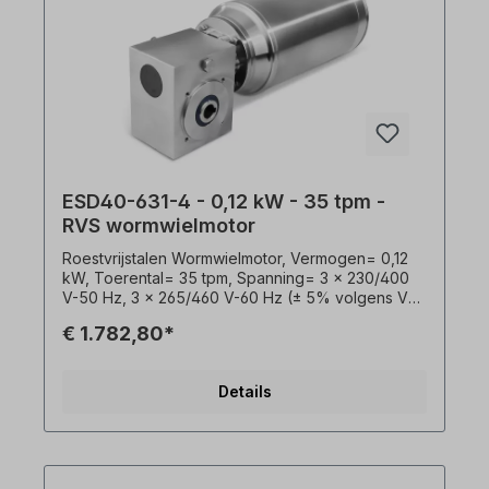
ESD40-631-4 - 0,12 kW - 35 tpm -
RVS wormwielmotor
Roestvrijstalen Wormwielmotor, Vermogen= 0,12
kW, Toerental= 35 tpm, Spanning= 3 x 230/400
V-50 Hz, 3 x 265/460 V-60 Hz (± 5% volgens VDE
0530), Beschermingstype= IP69k, Isolatieklasse=
€ 1.782,80*
F (155°C), Bedrijfsmodus= S1, Inschakelduur= S1-
100%, Holle schacht= 18 mm, Motortoerental= 4
polen, Translatie (i)= 40, Koppel= 21 Nm,
Details
Toelaatbare zijdelingse krachten (radiaal)= 2290
N, Servicefactor (f.s.)= 1,9, Kabeluitgang= aan de
achterzijde, Gewicht= 16 kg, Temperatuursensor=
3 x PTC-thermistor, Behuizing = AISI 304 (V2A),
Kogellager = SKF, C&U of gelijkWaardig. De