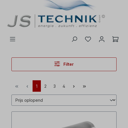
de hoofdinhoud
Filter
1
2
3
4