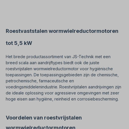
een vulling van food grade olie bij levering.
Conform VDE 0105 en IEC 364 mogen alle
werkzaamheden aan de elektrische aandrijving
alleen door gekwalificeerd personeel worden
uitgevoerd uit te voeren door gekwalificeerd
personeel. Stuur ons een aanvraag voor
Roestvaststalen wormwielreductormotoren
wijzigingen of speciale Ontwerpen. Belangrijke
informatieDeze schijf is een op maat gemaakt
tot 5,5 kW
product. Een herroeping of herroeping van de
aankoop is uitgesloten!Alle productfoto's zijn niet-
bindende voorbeelden!
Het brede productassortiment van JS-Technik met een
breed scala aan aandrijftypes biedt ook de juiste
roestvrijstalen wormwielreductormotor voor hygiënische
toepassingen. De toepassingsgebieden zijn de chemische,
petrochemische, farmaceutische en
voedingsmiddelenindustrie. Roestvrijstalen aandrijvingen zijn
de ideale oplossing voor agressieve omgevingen met zeer
hoge eisen aan hygiëne, reinheid en corrosiebescherming.
Voordelen van roestvrijstalen
wormwielreductormotoren