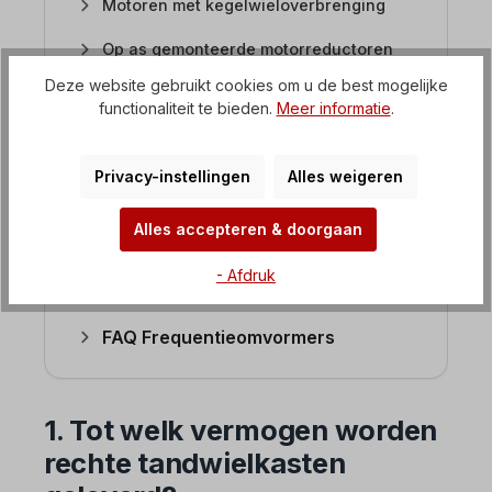
Motoren met kegelwieloverbrenging
Op as gemonteerde motorreductoren
Deze website gebruikt cookies om u de best mogelijke
Planetaire motorreductoren
functionaliteit te bieden.
Meer informatie
.
Zware industriële tandwielkasten
Privacy-instellingen
Alles weigeren
Versnellingsbak met mechanische
snelheidsregeling
Alles accepteren & doorgaan
Motorreductoren met
frequentieregelaar
- Afdruk
FAQ Frequentieomvormers
1. Tot welk vermogen worden
rechte tandwielkasten