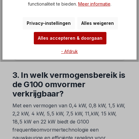
functionaliteit te bieden.
Meer informatie
.
EASYdrive frequentieregelaar
Privacy-instellingen
Alles weigeren
SMARTdrive frequentieomvormer
Softstarters / zachte starters
Alles accepteren & doorgaan
Gelijkstroombesturingseenheid
- Afdruk
3. In welk vermogensbereik is
de G100 omvormer
verkrijgbaar?
Met een vermogen van 0,4 kW, 0,8 kW, 1,5 kW,
2,2 kW, 4 kW, 5,5 kW, 7,5 kW, 11,kW, 15 kW,
18,5 kW en 22 kW biedt de G100
frequentieomvormertechnologie een
nauwkeurige en efficiënte regeling voor