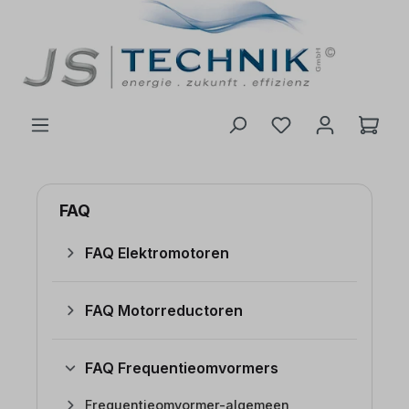
de hoofdinhoud
FAQ
FAQ Elektromotoren
FAQ Motorreductoren
FAQ Frequentieomvormers
Frequentieomvormer-algemeen