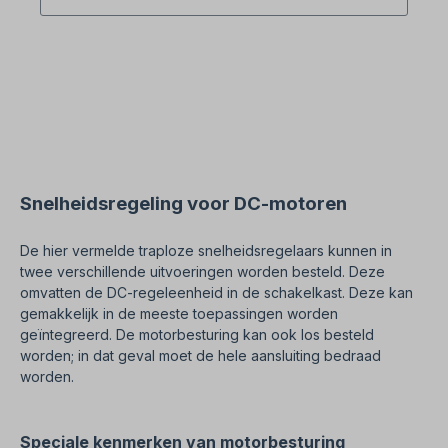
integrator: 0,5 - 10 sec- Deceleratie-integrator:
0,5 - 10 sec Bijzondere
kenmerken:Kamertemperatuur: 0°C / +40°C (alarm
onder nul) Afmetingen:350 mm x 250 mm x 155
mmLet op: Individuele elektrische beveiliging moet
ter plaatse worden uitgevoerd door
gekwalificeerd personeel! Alle Produktfotos sind
unverbindliche Beispiele! Technische Änderungen
vorbehalten.
Snelheidsregeling voor DC-motoren
De hier vermelde traploze snelheidsregelaars kunnen in
twee verschillende uitvoeringen worden besteld. Deze
omvatten de DC-regeleenheid in de schakelkast. Deze kan
gemakkelijk in de meeste toepassingen worden
geïntegreerd. De motorbesturing kan ook los besteld
worden; in dat geval moet de hele aansluiting bedraad
worden.
Speciale kenmerken van motorbesturing