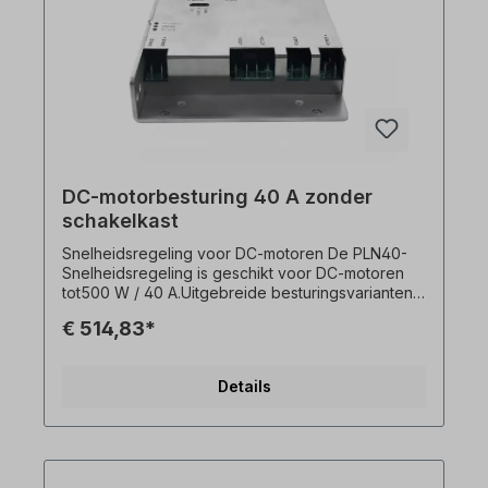
DC-motorbesturing 40 A zonder
schakelkast
Snelheidsregeling voor DC-motoren De PLN40-
Snelheidsregeling is geschikt voor DC-motoren
tot500 W / 40 A.Uitgebreide besturingsvarianten
van de DC-motor zijn mogelijk. Deze zijn te vinden
€ 514,83*
in de catalogus die bij de download is
inbegrepen. Afmetingen: 146 mm x 177 mm x 34
mm DC In- en uitschakeltijden van de motor:-
Details
Acceleratietijd: 0,5 - 10 sec- Deceleratietijd: 0,5 -
10 sec Alle Produktfotos sind unverbindliche
Beispiele! Technische Änderungen vorbehalten.