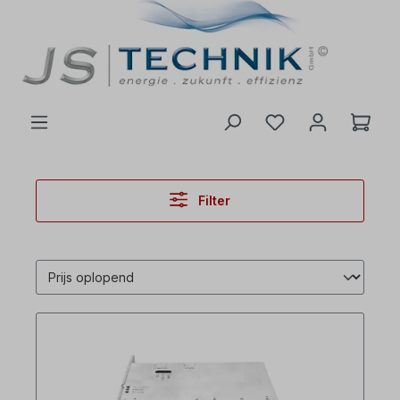
de hoofdinhoud
Filter