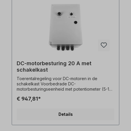
DC-motorbesturing 20 A met
schakelkast
Toerentalregeling voor DC-motoren in de
schakelkast Voorbedrade DC-
motorbesturingseenheid met potentiometer (5-10
kΩ), links-van-rechts-draaischakelaar en
€ 947,81*
motorbediening gemonteerd in de schakelkast.
De Toerentalregeling is geschikt voor
gelijkstroommotoren tot 350 W / 20 A. In- en
Details
uitschakeltijden van de motor:- Acceleratie-
integrator: 0,5 - 10 sec- Deceleratie-integrator:
0,5 - 10 sec Bijzondere