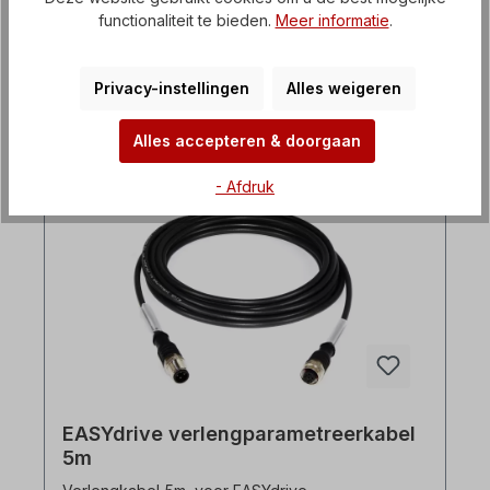
Beschermingsklasse: IP21 Alle productfoto's zijn
functionaliteit te bieden.
Meer informatie
.
vrijblijvende voorbeelden! Technische wijzigingen
€ 75,21*
voorbehouden.
Privacy-instellingen
Alles weigeren
Details
Alles accepteren & doorgaan
- Afdruk
EASYdrive verlengparametreerkabel
5m