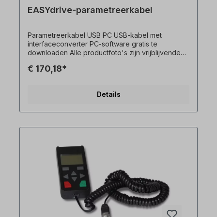
EASYdrive-parametreerkabel
Parametreerkabel USB PC USB-kabel met
interfaceconverter PC-software gratis te
downloaden Alle productfoto's zijn vrijblijvende
voorbeelden! Technische wijzigingen
€ 170,18*
voorbehouden.
Details