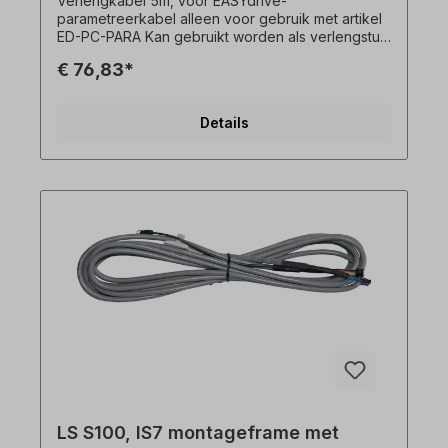
Verlengkabel 5m, voor EASYdrive-
parametreerkabel alleen voor gebruik met artikel
ED-PC-PARA Kan gebruikt worden als verlengstuk
-> PC-aansluiting Te gebruiken als verlengstuk ->
€ 76,83*
MMI-aansluiting Uitbreidbaar tot 50 meter
Details
LS S100, IS7 montageframe met