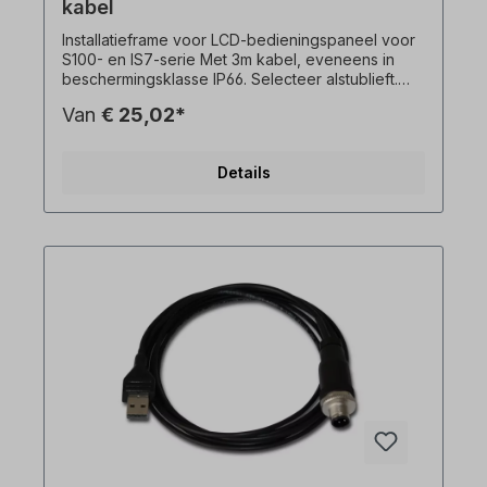
kabel
Installatieframe voor LCD-bedieningspaneel voor
S100- en IS7-serie Met 3m kabel, eveneens in
beschermingsklasse IP66. Selecteer alstublieft.
Alle productfoto's zijn vrijblijvende voorbeelden!
Van
€ 25,02*
Technische wijzigingen voorbehouden.
Details