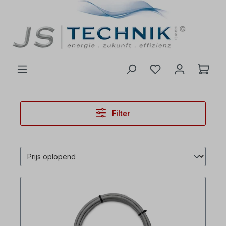
de hoofdinhoud
Filter