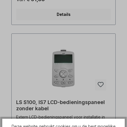
geconverteerd naar omvormer van dezelfde
serie. Alle productfoto's zijn vrijblijvende
voorbeelden!
Details
LS S100, IS7 LCD-bedieningspaneel
zonder kabel
Extern LCD-bedieningspaneel voor installatie in
de schakelkast voor de S100- en IS7-serie
Deze website gebruikt cookies om u de best mogelijke