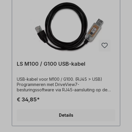
LS M100 / G100 USB-kabel
USB-kabel voor M100 / G100. (RJ45 > USB)
Programmeren met DriveView7-
besturingssoftware via RJ45-aansluiting op de
M100 / G100. Voor M100 alleen de geavanceerde
€ 34,85*
versie! De standaardversie van de M100 heeft
geen RJ45-interface!
Details