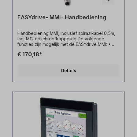
EASYdrive- MMI- Handbediening
Handbediening MMI, inclusief spiraalkabel 0,5m,
met M12 opschroefkoppeling De volgende
functies zijn mogelijk met de EASYdrive MMI: •
Parametrering van de apparaatinstelling •
€ 170,18*
Controle (bijvoorbeeld vergrendelen en
ontgrendelen) • Weergave van verschillende
procesvariabelen • Opslag van parametersets
Details
(max. 8) • Parametersets overbrengen naar
andere INVEOR (Productvoorbeeld alleen
afbeelding)