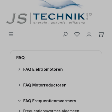
de hoofdinhoud
FAQ
FAQ Elektromotoren
FAQ Motorreductoren
FAQ Frequentieomvormers
Frequentieomvormer-algemeen