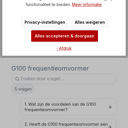
functionaliteit te bieden.
Meer informatie
.
EASYdrive frequentieregelaar
SMARTdrive frequentieomvormer
Privacy-instellingen
Alles weigeren
Softstarters / zachte starters
Alles accepteren & doorgaan
Gelijkstroombesturingseenheid
- Afdruk
G100 frequentieomvormer
5 vragen
1. Wat zijn de voordelen van de G100
frequentieomvormer?
2. Heeft de G100 frequentieomvormer een