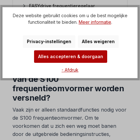
EASYdrive frequentieregelaar
Deze website gebruikt cookies om u de best mogelijke
SMARTdrive frequentieomvormer
functionaliteit te bieden.
Meer informatie
.
Softstarters / zachte starters
Privacy-instellingen
Alles weigeren
Gelijkstroombesturingseenheid
Alles accepteren & doorgaan
5. Hoe kan de inbedrijfstelling
- Afdruk
van de S100
frequentieomvormer worden
versneld?
Vaak zijn er alleen standaardfuncties nodig voor
de S100 frequentieomvormer. Om te
voorkomen dat u zich een weg moet banen
door de uitgebreide bedieningsinstructies,