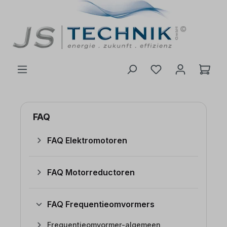
de hoofdinhoud
FAQ
FAQ Elektromotoren
FAQ Motorreductoren
FAQ Frequentieomvormers
Frequentieomvormer-algemeen