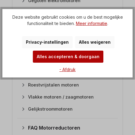
Gegoten elektromotoren
Eenfasige motoren
Deze website gebruikt cookies om u de best mogelijke
functionaliteit te bieden.
Meer informatie
.
Poolomschakelbare elektromotoren
IP23 elektromotoren
Privacy-instellingen
Alles weigeren
Remmotoren
Alles accepteren & doorgaan
Cirkelzaagmotoren
- Afdruk
Atex motoren
Roestvrijstalen motoren
Vlakke motoren / zaagmotoren
Gelijkstroommotoren
FAQ Motorreductoren