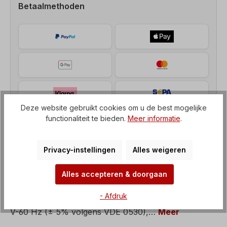
Betaalmethoden
Deze website gebruikt cookies om u de best mogelijke
functionaliteit te bieden.
Meer informatie
.
Privacy-instellingen
Alles weigeren
Beschrijving
Alles accepteren & doorgaan
Remmotor, Vermogen= 7,5 kW, Snelheid= 1500
- Afdruk
tpm, Spanning= 3 x 400/690 V-50 Hz, 3 x 460/795
V-60 Hz (± 5% volgens VDE 0530),…
Meer