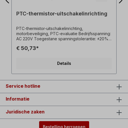
PTC-thermistor-uitschakelinrichting
PTC-thermistor-uitschakelinrichting,
motorbeveiliging, PTC-evaluatie Bedrijfsspanning:
AC 220V Toegestane spanningstolerantie: ±20%
Frequentie: 50～60Hz Zelfverbruikend vermogen:
€ 50,73*
<0,8VA Toegestane omgevingstemperatuur: -30
～70℃ Nominale stroom van schakelaar: 7A
Bedrijfsweerstand: 3KΩ (1±10%) Herstellen
Details
weerstand: 1500～1800Ω Gewicht: 0,2 kg
Service hotline
Informatie
Juridische zaken
Bestelling herroepen