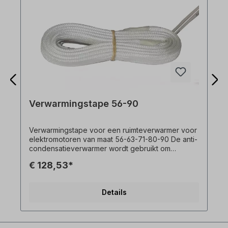
Verwarmingstape 56-90
Verwarmingstape voor een ruimteverwarmer voor
elektromotoren van maat 56-63-71-80-90 De anti-
condensatieverwarmer wordt gebruikt om
condensvorming te voorkomen ter voorkoming
€ 128,53*
tijdens bedrijfspauzes.
Details