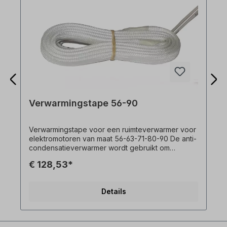
Verwarmingstape 56-90
Verwarmingstape voor een ruimteverwarmer voor
elektromotoren van maat 56-63-71-80-90 De anti-
condensatieverwarmer wordt gebruikt om
condensvorming te voorkomen ter voorkoming
€ 128,53*
tijdens bedrijfspauzes.
Details