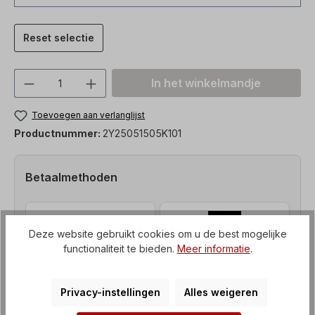
Reset selectie
Producthoeveelheid: Voer de gewenste h
In het winkelmandje
Toevoegen aan verlanglijst
Productnummer:
2Y25051505K101
Betaalmethoden
Deze website gebruikt cookies om u de best mogelijke
functionaliteit te bieden.
Meer informatie
.
Privacy-instellingen
Alles weigeren