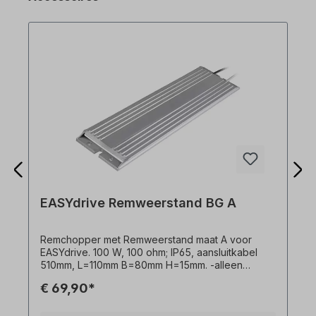
EASYdrive Remweerstand BG A
Remchopper met Remweerstand maat A voor
EASYdrive. 100 W, 100 ohm; IP65, aansluitkabel
510mm, L=110mm B=80mm H=15mm. -alleen
toeslag, niet afzonderlijk te bestellen- Alle
€ 69,90*
productfoto's zijn vrijblijvende voorbeelden!