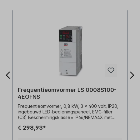
Frequentieomvormer LS 0008S100-
4EOFNS
Frequentieomvormer, 0,8 kW, 3 x 400 volt, IP20,
ingebouwd LED-bedieningspaneel, EMC-filter
(C3) Beschermingsklasse= IP66/NEMA4X met
geïntegreerde hoofdschakelaar uitgebreide
€ 298,93*
sensorloze bedieningsfuncties hoog startKoppel
van 200% al bij 0,5 Hz hoge Vermogensdichtheid,
compacte afmetingen, doorlopende montage