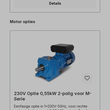
Details
geïntegreerd EMC-filter (C3) Voldoet aan de
wereldwijde normen CE, UL, cUL Gebruik Heavy
Duty 150% gedurende 1 min of Normal Duty 120%
gedurende 1 min Autotuning-functie stationair of
Motor opties
roterend Geïntegreerde "STO" veilige stop (Safe
Torque Off), redundant ingangscircuit
Geïntegreerd display met eenvoudige bediening,
externe weergave op afstand mogelijk Slimme
kopieerfunctie waarvoor de S100 niet hoeft te
worden ingeschakeld Eenvoudige vervanging
van de ventilator, waarbij de vervangingstijd
automatisch wordt weergegeven PLC-reeksen
programmeerbaar met functieblokken digitale en
analoge I/O, Modbus TCP, Ethernet/IP, Profibus
DP, CANopen (in voorbereiding: Profinet,
EtherCAT)
230V Optie 0,55kW 2-polig voor M-
Serie
Eenfasige optie in 1x230V-50Hz, voor rechte