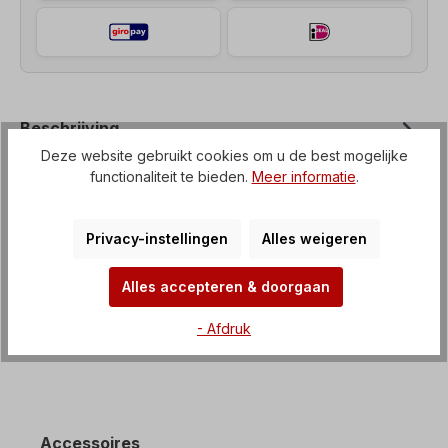
Beschrijving
Deze website gebruikt cookies om u de best mogelijke
Haakse motorreductor (tandwielkast met IEC-flens
functionaliteit te bieden.
Meer informatie
.
naar elektromotor) Spanning=3 x 230/400 V-50
Hz, 3 x 265/460 V-60 Hz (± 5%…
Meer
Privacy-instellingen
Alles weigeren
Kenmerken
Downloaden
Alles accepteren & doorgaan
- Afdruk
Accessoires