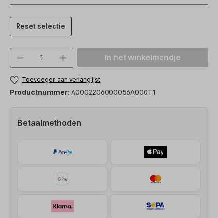
Reset selectie
Producthoeveelheid: Voer de gewenste h
In het winkelmandje
Toevoegen aan verlanglijst
Productnummer:
A0002206000056A000T1
Betaalmethoden