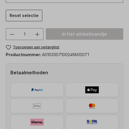
Reset selectie
Producthoeveelheid: Voer de gewenste h
In het winkelmandje
Toevoegen aan verlanglijst
Productnummer:
A0103307100249A000T1
Betaalmethoden