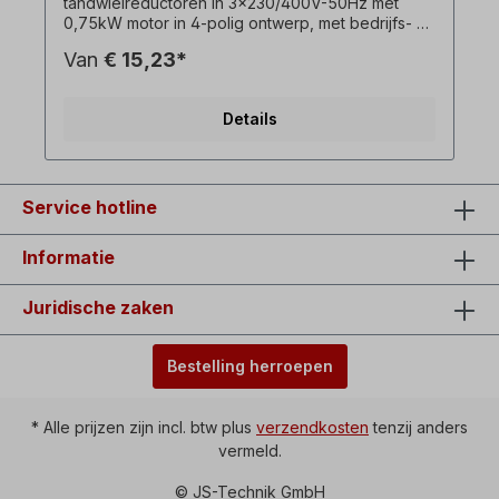
tandwielreductoren in 3x230/400V-50Hz met
0,75kW motor in 4-polig ontwerp, met bedrijfs- en
startcondensator. ! Gebruik de omvormer altijd
Van
€ 15,23*
onder belasting, startkoppel lager dan bij een
draaistroommotor! ! Alleen meerprijs voor de
motor en alleen beschikbaar in combinatie met de
Details
bijbehorende draaistroommotor! ! Kan niet worden
gecombineerd met optie remmotor! Alle
productfoto's zijn vrijblijvende voorbeelden!
Optioneel: Aan/uit-schakelaar met
omkeerschakelaar voor links/rechts draaien,
Service hotline
onderspanningsafschakelspoel, Kraagstekker= 1
x 230 V, schakelvermogen= 16 A,
Informatie
omgevingstemperatuur= -5°C tot +40°C, Lijn
tussen motor en schakelaarhuis = ca. 90 cm.
Juridische zaken
Bestelling herroepen
* Alle prijzen zijn incl. btw plus
verzendkosten
tenzij anders
vermeld.
© JS-Technik GmbH