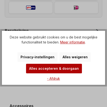
Beschrijving
Deze website gebruikt cookies om u de best mogelijke
Haakse motorreductor (tandwielkast met IEC-flens
functionaliteit te bieden.
Meer informatie
.
naar elektromotor) Spanning=3 x 230/400 V-50
Hz, 3 x 265/460 V-60 Hz (± 5%…
Meer
Privacy-instellingen
Alles weigeren
Kenmerken
Downloaden
Alles accepteren & doorgaan
- Afdruk
Accessoires