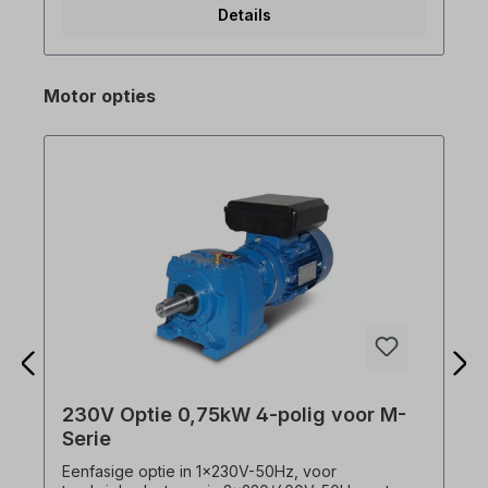
Details
Remchopper op 1.5 kW en 2.2 kW uitvoering -
Overbelastbaarheid 150% gedurende 1 min-
Programmeren met DriveView9
besturingssoftware via RJ45-aansluiting op de
Motor opties
M100 (alleen Advanced! De standaardversie
heeft geen RJ45-interface! Selecteer a.u.b. versie
.) Uittreksel uit specificatie. Functies: - DC-
Remmen - Jog-bediening - 3-draads bediening -
Stilstandbediening (stilstandtijdbediening) -
Slipcompensatie - PID controle -
Energiebesparende modus - Snel zoeken -
Automatische herstart 0,75 kW
Frequentieregelaar, eenfasig (220 V | 230 V | 240
Volt)
230V Optie 0,75kW 4-polig voor M-
Serie
Eenfasige optie in 1x230V-50Hz, voor