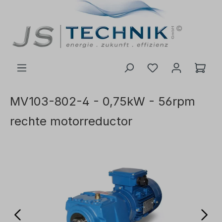
de hoofdinhoud
MV103-802-4 - 0,75kW - 56rpm
rechte motorreductor