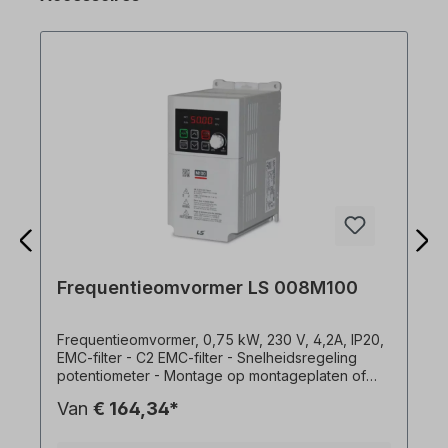
Frequentieomvormer LS 008M100
Frequentieomvormer, 0,75 kW, 230 V, 4,2A, IP20,
EMC-filter - C2 EMC-filter - Snelheidsregeling
potentiometer - Montage op montageplaten of
DIN-rail - Zij-aan-zij installatie mogelijk (2 mm
Van
€ 164,34*
afstand tussen aandrijvingen) - Eenvoudige
aansluiting via RJ45 poort - Standaard IO: 3 x DI, 1
x DO, 1 x AI (0 -10 V), 1 x AO (0 -10 V) -