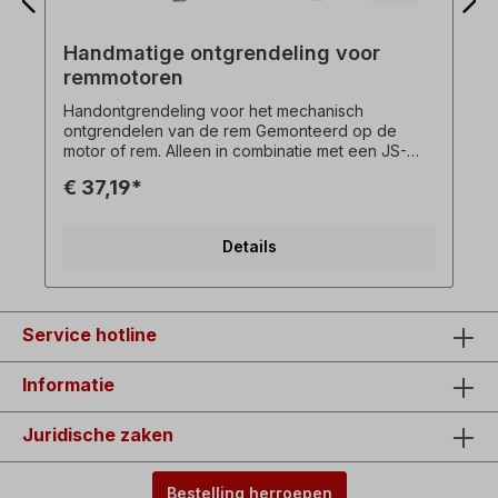
Handmatige ontgrendeling voor
remmotoren
Handontgrendeling voor het mechanisch
ontgrendelen van de rem Gemonteerd op de
motor of rem. Alleen in combinatie met een JS-
remmotor. Niet per stuk te bestellen! Alle
€ 37,19*
productfoto's zijn vrijblijvende voorbeelden!
Technische wijzigingen voorbehouden.
Details
Service hotline
Informatie
Juridische zaken
Bestelling herroepen