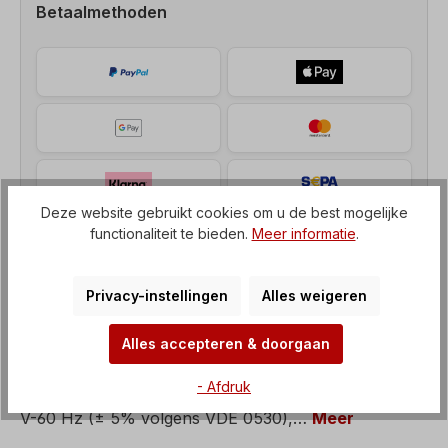
Betaalmethoden
Deze website gebruikt cookies om u de best mogelijke
functionaliteit te bieden.
Meer informatie
.
Privacy-instellingen
Alles weigeren
Beschrijving
Alles accepteren & doorgaan
Remmotor, Vermogen= 0,37 kW, Snelheid= 1000
- Afdruk
tpm, Spanning= 3 x 230/400 V-50 Hz, 3 x 265/460
V-60 Hz (± 5% volgens VDE 0530),…
Meer