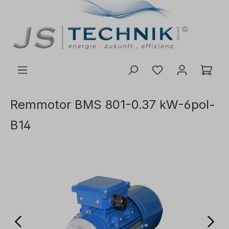
de hoofdinhoud
Remmotor BMS 801-0.37 kW-6pol-
B14