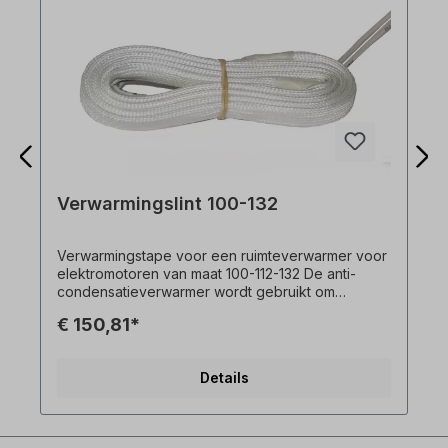
Verwarmingslint 100-132
Verwarmingstape voor een ruimteverwarmer voor
elektromotoren van maat 100-112-132 De anti-
condensatieverwarmer wordt gebruikt om
condensvorming te voorkomen ter voorkoming
€ 150,81*
tijdens bedrijfspauzes.
Details